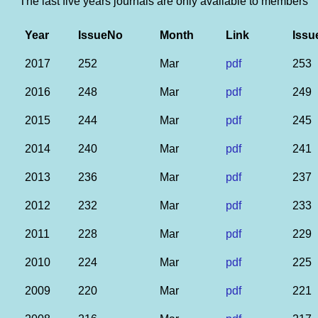
The last five years journals are only available to members
Year
IssueNo
Month
Link
Issu
2017
252
Mar
pdf
253
2016
248
Mar
pdf
249
2015
244
Mar
pdf
245
2014
240
Mar
pdf
241
2013
236
Mar
pdf
237
2012
232
Mar
pdf
233
2011
228
Mar
pdf
229
2010
224
Mar
pdf
225
2009
220
Mar
pdf
221