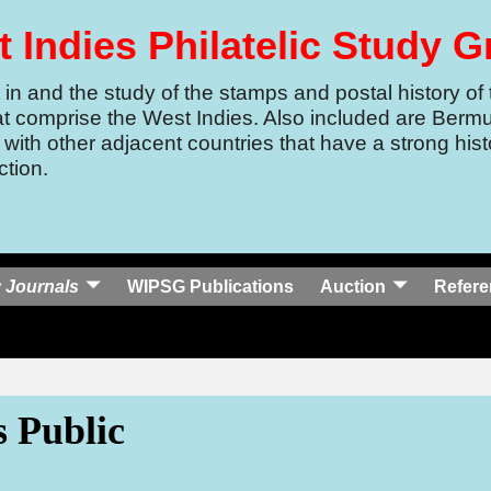
 Indies Philatelic Study 
in and the study of the stamps and postal history of 
at comprise the West Indies.
Also included are Berm
 with other adjacent countries that have a strong histo
tion.
 Journals
WIPSG Publications
Auction
Refere
 Public