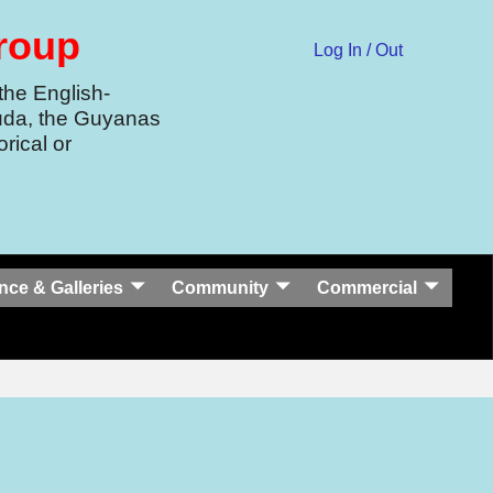
Group
Log In / Out
the English-
uda, the Guyanas
rical or
nce & Galleries
Community
Commercial